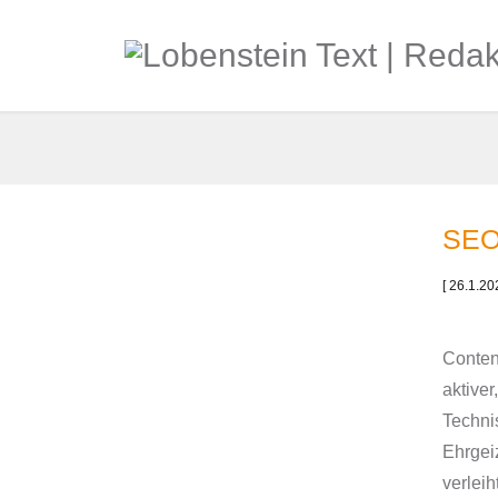
SEO-
[ 26.1.20
Conten
aktive
Techni
Ehrgei
verleih