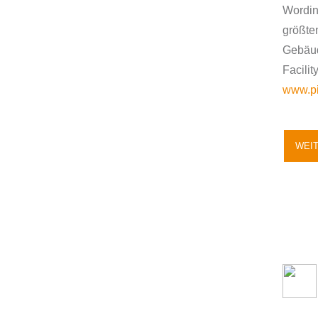
Wordin
größte
Gebäud
Facilit
www.pi
WEI