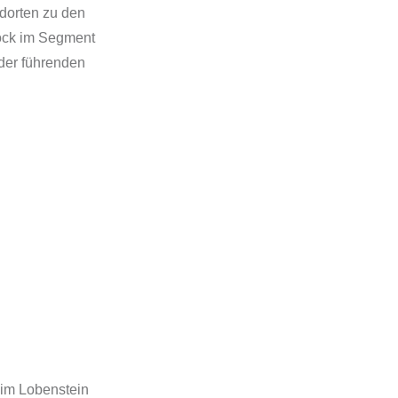
ndorten zu den
ock im Segment
der führenden
him Lobenstein