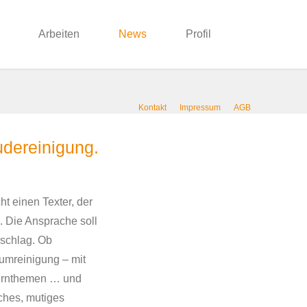
Arbeiten
News
Profil
Kontakt
Impressum
AGB
udereinigung.
 einen Texter, der
. Die Ansprache soll
schlag. Ob
mreinigung – mit
ernthemen … und
sches, mutiges